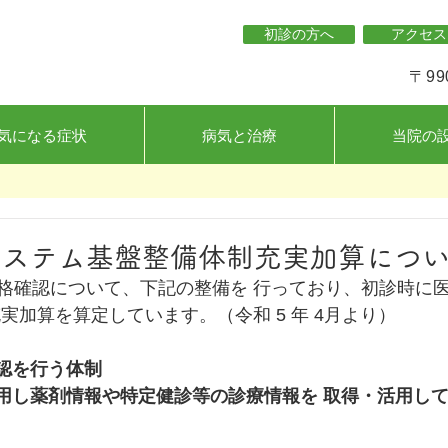
初診の方へ
アクセス
〒99
気になる症状
病気と治療
当院の
システム基盤整備体制充実加算につ
格確認について、下記の整備を 行っており、初診時に
実加算を算定しています。（令和 5 年 4月より）
認を行う体制 
用し薬剤情報や特定健診等の診療情報を 取得・活用し