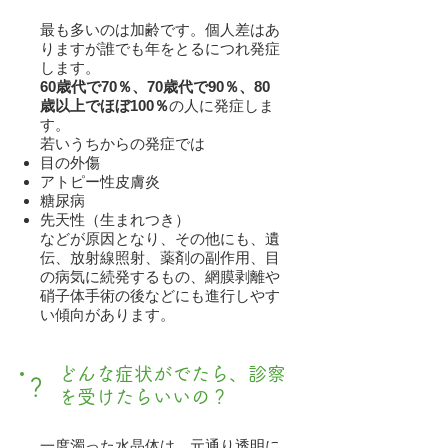
最も多いのは加齢です。個人差はあ
りますが誰でも年をとるにつれ発症
します。
60歳代で70％、70歳代で90％、80
歳以上でほぼ100％
の人に発症しま
す。
若いうちからの発症では
目の外傷
アトピー性皮膚炎
糖尿病
先天性（生まれつき）
などが原因となり、その他にも、遺
伝、放射線照射、薬剤の副作用、目
の病気に続発するもの、網膜剥離や
硝子体手術の後などにも進行しやす
い傾向があります。
どんな症状がでたら、診察
？
を受けたらいいの？
一度濁った水晶体は、元通り透明に