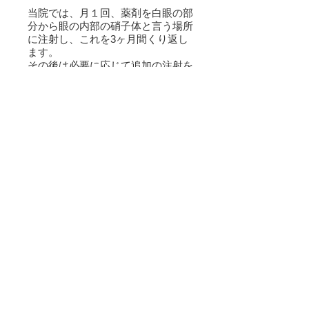
当院では、月１回、薬剤を白眼の部
分から眼の内部の硝子体と言う場所
に注射し、これを3ヶ月間くり返し
ます。
その後は必要に応じて追加の注射を
しながら、病変部の変化及び視機能
の変化を確認していきます。
新生血管をレーザー光で焼き固める
レーザー凝固術も行います。この場
合、正常な周囲の組織にもダメージ
を与えてしまいますので、新生血管
が中心窩よりも外にある場合にのみ
実施いたします。
網膜剥離