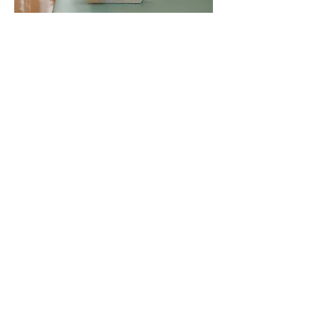
目薬が苦手な方のために、目薬を簡単に
さすことのできる「らくらく点眼器」を
受付で販売しております。
機器の紹介
瞳孔の奥にある眼底を撮影する機器で